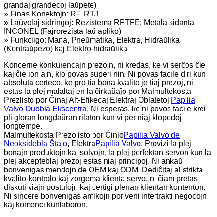
grandaj grandecoj laŭpete)
» Finas Konektojn: RF, RTJ
» Laŭvolaj sidringoj: Rezistema RPTFE; Metala sidanta
INCONEL (Fajrorezista laŭ apliko)
» Funkciigo: Mana, Pneŭmatika, Elektra, Hidraŭlika
(Kontraŭpezo) kaj Elektro-hidraŭlika
Koncerne konkurencajn prezojn, ni kredas, ke vi serĉos ĉie
kaj ĉie ion ajn, kio povas superi nin. Ni povas facile diri kun
absoluta certeco, ke pro tia bona kvalito je tiaj prezoj, ni
estas la plej malaltaj en la ĉirkaŭaĵo por Malmultekosta
Prezlisto por Ĉinaj Alt-Efikecaj Elektraj Oblatetoj.
Papilia
Valvo Duobla Ekscentra
, Ni esperas, ke ni povos facile krei
pli gloran longdaŭran rilaton kun vi per niaj klopodoj
longtempe.
Malmultekosta Prezolisto por Ĉinio
Papilia Valvo de
Neoksidebla Ŝtalo
, Elektra
Papilia Valvo
, Provizi la plej
bonajn produktojn kaj solvojn, la plej perfektan servon kun la
plej akcepteblaj prezoj estas niaj principoj. Ni ankaŭ
bonvenigas mendojn de OEM kaj ODM. Dediĉitaj al strikta
kvalito-kontrolo kaj zorgema klienta servo, ni ĉiam pretas
diskuti viajn postulojn kaj certigi plenan klientan kontenton.
Ni sincere bonvenigas amikojn por veni intertrakti negocojn
kaj komenci kunlaboron.