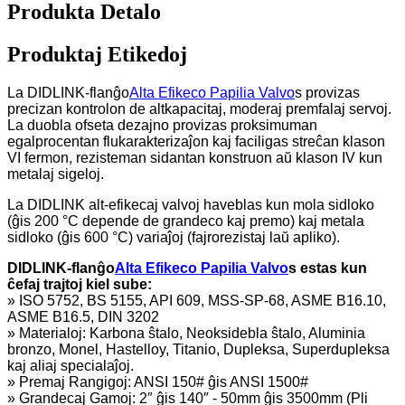
Produkta Detalo
Produktaj Etikedoj
La DIDLINK-flanĝo
Alta Efikeco Papilia Valvo
s provizas
precizan kontrolon de altkapacitaj, moderaj premfalaj servoj.
La duobla ofseta dezajno provizas proksimuman
egalprocentan flukarakterizaĵon kaj faciligas streĉan klason
VI fermon, rezisteman sidantan konstruon aŭ klason IV kun
metalaj sigeloj.
La DIDLINK alt-efikecaj valvoj haveblas kun mola sidloko
(ĝis 200 °C depende de grandeco kaj premo) kaj metala
sidloko (ĝis 600 °C) variaĵoj (fajrorezistaj laŭ apliko).
DIDLINK-flanĝo
Alta Efikeco Papilia Valvo
s estas kun
ĉefaj trajtoj kiel sube:
» ISO 5752, BS 5155, API 609, MSS-SP-68, ASME B16.10,
ASME B16.5, DIN 3202
» Materialoj: Karbona ŝtalo, Neoksidebla ŝtalo, Aluminia
bronzo, Monel, Hastelloy, Titanio, Dupleksa, Superdupleksa
kaj aliaj specialaĵoj.
» Premaj Rangigoj: ANSI 150# ĝis ANSI 1500#
» Grandecaj Gamoj: 2″ ĝis 140″ - 50mm ĝis 3500mm (Pli