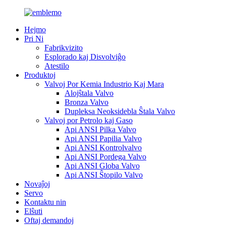
Hejmo
Pri Ni
Fabrikvizito
Esplorado kaj Disvolviĝo
Atestilo
Produktoj
Valvoj Por Kemia Industrio Kaj Mara
Alojŝtala Valvo
Bronza Valvo
Dupleksa Neoksidebla Ŝtala Valvo
Valvoj por Petrolo kaj Gaso
Api ANSI Pilka Valvo
Api ANSI Papilia Valvo
Api ANSI Kontrolvalvo
Api ANSI Pordega Valvo
Api ANSI Globa Valvo
Api ANSI Ŝtopilo Valvo
Novaĵoj
Servo
Kontaktu nin
Elŝuti
Oftaj demandoj