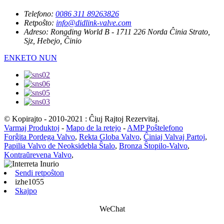
Telefono:
0086 311 89263826
Retpoŝto:
info@didlink-valve.com
Adreso:
Rongding World B - 1711 226 Norda Ĉinia Strato,
Sjz, Hebejo, Ĉinio
ENKETO NUN
© Kopirajto - 2010-2021 : Ĉiuj Rajtoj Rezervitaj.
Varmaj Produktoj
-
Mapo de la retejo
-
AMP Poŝtelefono
Forĝita Pordega Valvo
,
Rekta Globa Valvo
,
Ĉiniaj Valvaj Partoj
,
Papilia Valvo de Neoksidebla Ŝtalo
,
Bronza Ŝtopilo-Valvo
,
Kontraŭrevena Valvo
,
Sendi retpoŝton
izhe1055
Skajpo
WeChat