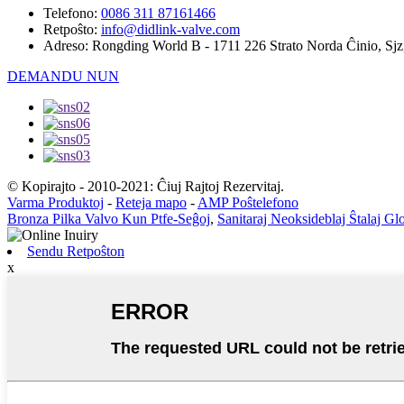
Telefono:
0086 311 87161466
Retpoŝto:
info@didlink-valve.com
Adreso:
Rongding World B - 1711 226 Strato Norda Ĉinio, Sjz
DEMANDU NUN
© Kopirajto - 2010-2021: Ĉiuj Rajtoj Rezervitaj.
Varma Produktoj
-
Reteja mapo
-
AMP Poŝtelefono
Bronza Pilka Valvo Kun Ptfe-Seĝoj
,
Sanitaraj Neoksideblaj Ŝtalaj Gl
Sendu Retpoŝton
x