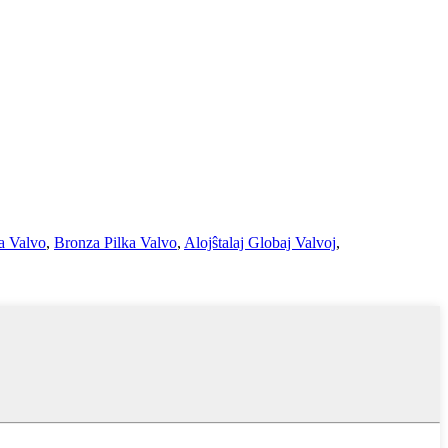
a Valvo
,
Bronza Pilka Valvo
,
Alojŝtalaj Globaj Valvoj
,