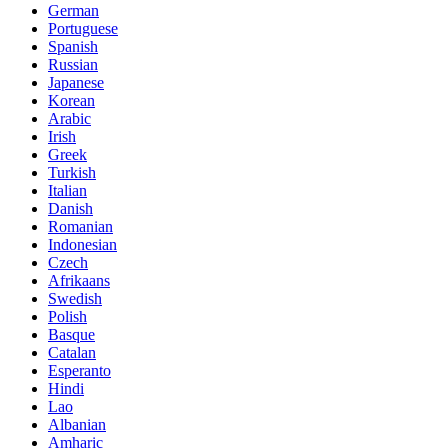
German
Portuguese
Spanish
Russian
Japanese
Korean
Arabic
Irish
Greek
Turkish
Italian
Danish
Romanian
Indonesian
Czech
Afrikaans
Swedish
Polish
Basque
Catalan
Esperanto
Hindi
Lao
Albanian
Amharic