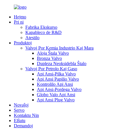
Hejmo
Pri ni
Fabrika Ekskurso
Kapableco de R&D
Atestilo
Produktoj
Valvoj Por Kemia Industrio Kaj Mara
Aloja Ŝtala Valvo
Bronza Valvo
Dupleza Neoksidebla Ŝtalo
Valvoj Por Petrolo Kaj Gaso
Api Ansi-Pilka Valvo
Api Ansi Papilio Valvo
Kontrolilo Api Ansi
Api Ansi-Pordega Valvo
Globo Valo Api Ansi
Api Ansi Plug Valvo
Novaĵoj
Servo
Kontaktu Nin
Elŝutu
Demandoj