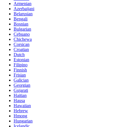
Armenian
Azerbaijani
Belarusian
Bengali
Bosnian
Bulgarian
Cebuano
Chichewa
Corsican
Croatian
Dutch
Estonian
Filipino
Finnish
Frisian
Galician
Georgian
Gujarati
Haitian
Hausa
Hawaiian
Hebrew
Hmong
Hungarian
Icelandic