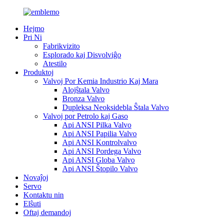
Hejmo
Pri Ni
Fabrikvizito
Esplorado kaj Disvolviĝo
Atestilo
Produktoj
Valvoj Por Kemia Industrio Kaj Mara
Alojŝtala Valvo
Bronza Valvo
Dupleksa Neoksidebla Ŝtala Valvo
Valvoj por Petrolo kaj Gaso
Api ANSI Pilka Valvo
Api ANSI Papilia Valvo
Api ANSI Kontrolvalvo
Api ANSI Pordega Valvo
Api ANSI Globa Valvo
Api ANSI Ŝtopilo Valvo
Novaĵoj
Servo
Kontaktu nin
Elŝuti
Oftaj demandoj