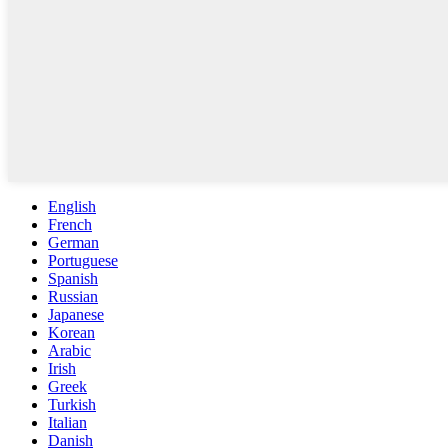
English
French
German
Portuguese
Spanish
Russian
Japanese
Korean
Arabic
Irish
Greek
Turkish
Italian
Danish